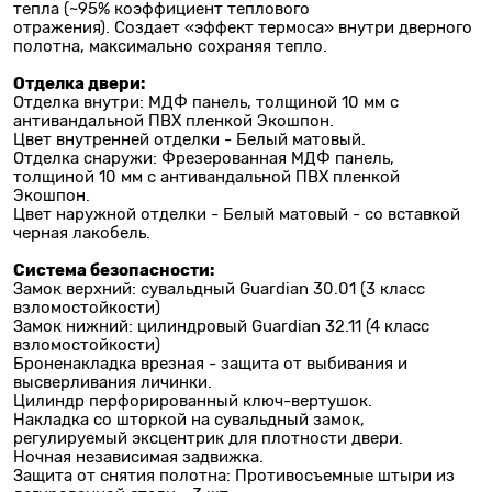
тепла (~95% коэффициент теплового
отражения).
Создает «эффект термоса» внутри дверного
полотна, максимально сохраняя тепло.
Отделка двери:
Отделка внутри: МДФ панель, толщиной 10 мм с
антивандальной ПВХ пленкой
Экошпон
.
Цвет внутренней отделки -
Белый матовый
.
Отделка снаружи: Фрезерованная МДФ панель,
толщиной 10 мм с антивандальной ПВХ пленкой
Экошпон.
Цвет наружной отделки -
Белый матовый
- со вставкой
черная лакобель
.
Система безопасности:
Замок верхний: сувальдный
Guardian 30.01
(3 класс
взломостойкости)
Замок нижний: цилиндровый
Guardian 32.11
(4 класс
взломостойкости)
Броненакладка врезная - защита от выбивания и
высверливания личинки.
Цилиндр перфорированный ключ-вертушок.
Накладка со шторкой на сувальдный замок,
регулируемый эксцентрик для плотности двери.
Ночная независимая задвижка.
Защита от снятия полотна: Противосъемные штыри из