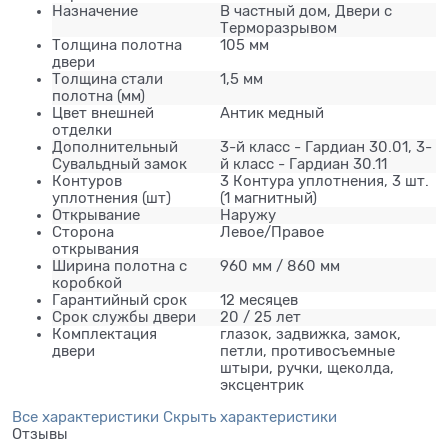
Назначение
В частный дом, Двери с
Терморазрывом
Толщина полотна
105 мм
двери
Толщина стали
1,5 мм
полотна (мм)
Цвет внешней
Антик медный
отделки
Дополнительный
3-й класс - Гардиан 30.01, 3-
Сувальдный замок
й класс - Гардиан 30.11
Контуров
3 Контура уплотнения, 3 шт.
уплотнения (шт)
(1 магнитный)
Открывание
Наружу
Сторона
Левое/Правое
открывания
Ширина полотна с
960 мм / 860 мм
коробкой
Гарантийный срок
12 месяцев
Срок службы двери
20 / 25 лет
Комплектация
глазок, задвижка, замок,
двери
петли, противосъемные
штыри, ручки, щеколда,
эксцентрик
Все характеристики
Скрыть характеристики
Отзывы