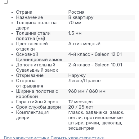
Страна
Россия
Назначение
В квартиру
Толщина полотна
70 мм
двери
Толщина стали
1,5 мм
полотна (мм)
Цвет внешней
Антик медный
отделки
Основной
4-й класс - Galeon 12.01
Цилиндровый замок
Дополнительный
2-й класс - Galeon 10.01
Сувальдный замок
Открывание
Наружу
Сторона
Левое/Правое
открывания
Ширина полотна с
960 мм / 860 мм
коробкой
Гарантийный срок
12 месяцев
Срок службы двери
20 / 25 лет
Комплектация
глазок, задвижка, замок,
двери
петли, противосъемные
штыри, ручки, щеколда,
эксцентрик
Все характеристики
Скрыть характеристики